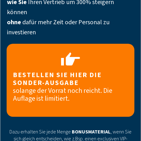
wie Sie
Ihren Vertrieb um 300% steigern
können
ohne
dafür mehr Zeit oder Personal zu
investieren
BESTELLEN SIE HIER DIE
SONDER-AUSGABE
solange der Vorrat noch reicht. Die
Auflage ist limitiert.
Dazu erhalten Sie jede Menge
BONUSMATERIAL
, wenn Sie
sich gleich entscheiden, wie z.Bsp. einen exclusiven VIP-