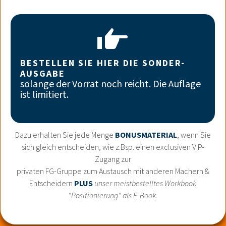
BESTELLEN SIE HIER DIE SONDER-
AUSGABE
solange der Vorrat noch reicht. Die Auflage
ist limitiert.
Dazu erhalten Sie jede Menge
BONUSMATERIAL
, wenn Sie
sich gleich entscheiden, wie z.Bsp. einen exclusiven VIP-
Zugang zur
privaten FG-Gruppe zum Austausch mit anderen Machern &
Entscheidern
PLUS
unser meistbestelltes Workbook
"Positionierung" als E-Book.