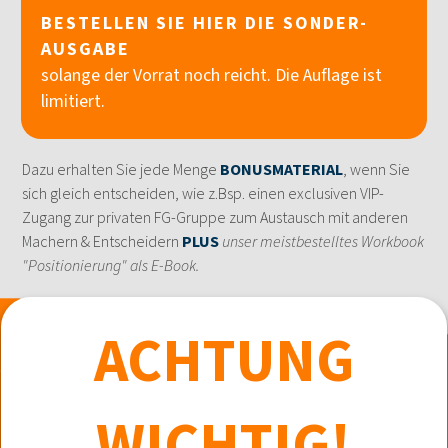
BESTELLEN SIE HIER DIE SONDER-
AUSGABE
solange der Vorrat noch reicht. Die Auflage ist
limitiert.
Dazu erhalten Sie jede Menge
BONUSMATERIAL
, wenn Sie
sich gleich entscheiden, wie z.Bsp. einen exclusiven VIP-
Zugang zur privaten FG-Gruppe zum Austausch mit anderen
Machern & Entscheidern
PLUS
unser meistbestelltes Workbook
"Positionierung" als E-Book.
ACHTUNG
WICHTIG!