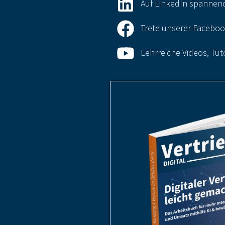
Auf LinkedIn spannende
Trete unserer Faceboo
Lehrreiche Videos, Tu