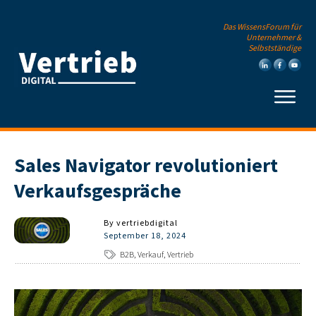
Das WissensForum für
Unternehmer &
Selbstständige
Sales Navigator revolutioniert
Verkaufsgespräche
By
vertriebdigital
September 18, 2024
B2B, Verkauf, Vertrieb