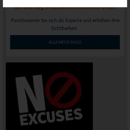
Ihr Beitrag in unserem
WissensForum
Positionieren Sie sich als Experte und erhöhen Ihre
Sichtbarkeit.
ALLE INFOS DAZU