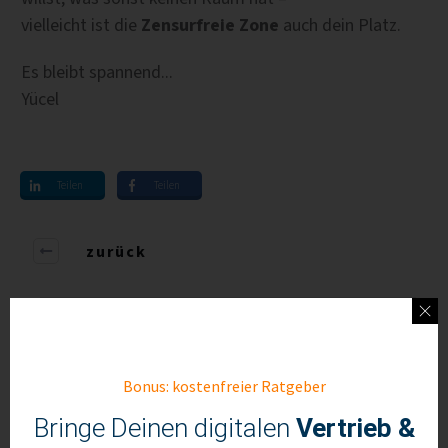
vielleicht ist die
Zensurfreie Zone
auch dein Platz.
Es bleibt spannend...
Yücel
Teilen
Teilen
zurück
Wissen ist Macht. Ja.
Aber nur, wenn
man es als Erster anwendet.
Abonniere unsere Infobriefe und
Bonus: kostenfreier Ratgeber
verpasse nie wieder wichtige Trends
Bringe Deinen digitalen
Vertrieb &
rund um Vertrieb, Marketing und