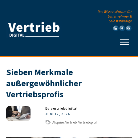
Das WissensForum für
Unternehmer &
Selbstständige
Sieben Merkmale
außergewöhnlicher
Vertriebsprofis
By
vertriebdigital
Juni 12, 2024
Akquise, Vertrieb, Vertriebsprofi