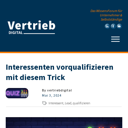
Das WissensForum für
Unternehmer &
Selbstständige
Interessenten vorqualifizieren
mit diesem Trick
By
vertriebdigital
Mai 3, 2024
Interessent, Lead, qualifizieren