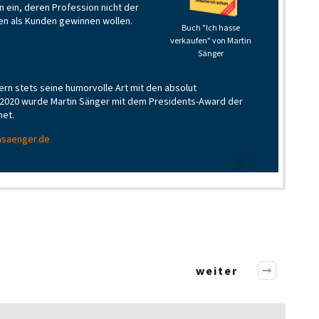
n ein, deren Profession nicht der
men als Kunden gewinnen wollen.
Buch "Ich hasse
verkaufen" von Martin
Sänger
ern stets seine humorvolle Art mit den absolut
2020 wurde Martin Sänger mit dem Presidents-Award der
net.
nsaenger.de
weiter