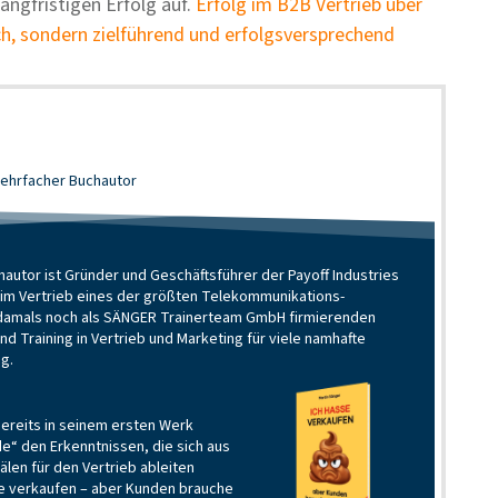
langfristigen Erfolg auf.
Erfolg im B2B Vertrieb über
ch, sondern zielführend und erfolgsversprechend
ehrfacher Buchautor
utor ist Gründer und Geschäftsführer der Payoff Industries
h im Vertrieb eines der größten Telekommunikations-
m damals noch als SÄNGER Trainerteam GmbH firmierenden
 Training in Vertrieb und Marketing für viele namhafte
ig.
bereits in seinem ersten Werk
e“ den Erkenntnissen, die sich aus
len für den Vertrieb ableiten
e verkaufen – aber Kunden brauche