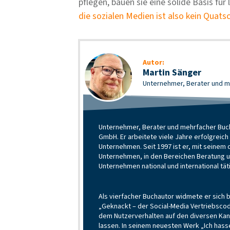
pflegen, bauen sie eine solide Basis für 
die sozialen Medien ist also kein Quats
Autor:
Martin Sänger
Unternehmer, Berater und m
Unternehmer, Berater und mehrfacher Bucha
GmbH. Er arbeitete viele Jahre erfolgreic
Unternehmen. Seit 1997 ist er, mit seine
Unternehmen, in den Bereichen Beratung und
Unternehmen national und international tät
Als vierfacher Buchautor widmete er sich 
„Geknackt – der Social-Media Vertriebscod
dem Nutzerverhalten auf den diversen Kanä
lassen.
In seinem neuesten Werk „Ich hass